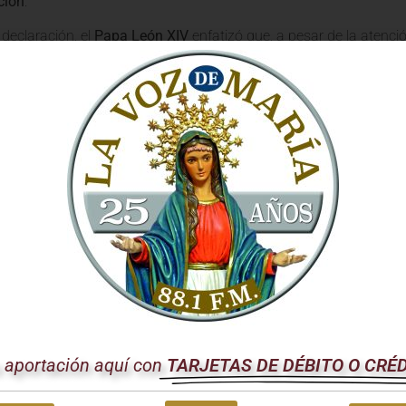
ción
.
 declaración, el
Papa León XIV
enfatizó que, a pesar de la atenció
de Myanmar
no debe ser relegado al olvido. La comunidad internac
o con palabras, sino con
ayuda humanitaria
concreta y esfuerzos 
nte.
rpelación del Papa: No Caer en l
l
Papa León XIV
es una poderosa interpelación contra la
indifere
ernidad cristiana nos llama a ver en cada rostro que sufre el rostr
ntífice no solo se refiere a la ayuda material, sino también a la
rechos humanos
y la búsqueda de soluciones políticas que pongan
stó a los líderes mundiales a:
ionar
ayuda urgente
a las poblaciones más vulnerables.
u aportación aquí con
TARJETAS DE DÉBITO O CRÉ
r el
diálogo
y la búsqueda de soluciones pacíficas.
a los civiles y garantizar el
acceso humanitario
.