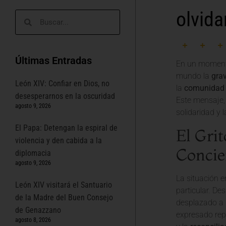
olvida
Últimas Entradas
En un momento 
mundo la
gra
León XIV: Confiar en Dios, no
la
comunidad 
desesperarnos en la oscuridad
Este mensaje,
agosto 9, 2026
solidaridad y 
El Papa: Detengan la espiral de
El Gri
violencia y den cabida a la
Concie
diplomacia
agosto 9, 2026
La situación 
León XIV visitará el Santuario
particular. De
de la Madre del Buen Consejo
desplazado a m
de Genazzano
expresado repe
agosto 8, 2026