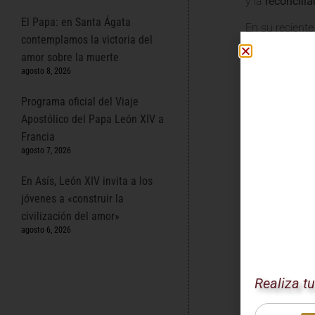
y la
reconcilia
El Papa: en Santa Ágata
En su reciente
contemplamos la victoria del
sufrimiento 
amor sobre la muerte
actuar, no sol
agosto 8, 2026
dolor de su ge
Programa oficial del Viaje
Apostólico del Papa León XIV a
La Inte
Francia
agosto 7, 2026
El mensaje de
En Asís, León XIV invita a los
verdadera frat
jóvenes a «construir la
Myanmar, el Po
civilización del amor»
justicia
, los
de
agosto 6, 2026
Su Santidad in
Proporc
Realiza t
Fomenta
Proteger 