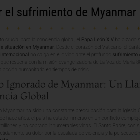
r el sufrimiento de Myanmar
crucial para la conciencia global, el
Papa León XIV
ha alzado s
ve situación en Myanmar
. Desde el corazón del Vaticano, el San
internacional
no caiga en el olvido ante el profundo
sufrimiento
q
 que resuena con la misión evangelizadora de La Voz de María 88
la acción humanitaria en tiempos de crisis.
to Ignorado de Myanmar: Un Lla
ncia Global
en Myanmar ha sido una constante preocupación para la Iglesia C
sde hace años, el país ha estado inmerso en un conflicto comple
illones y ha cobrado innumerables vidas. El Santo Padre, con su
tidamente su dolor por la escalada de violencia y la persecución