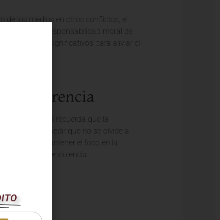
n de los medios en otros conflictos, el
ional tiene la responsabilidad moral de
diplomáticos significativos para aliviar el
a Indiferencia
ncia global
. Nos recuerda que la
o de Cristo. Al pedir que no se olvide a
 necesidad de mantener el foco en la
 fin al ciclo de violencia.
DITO