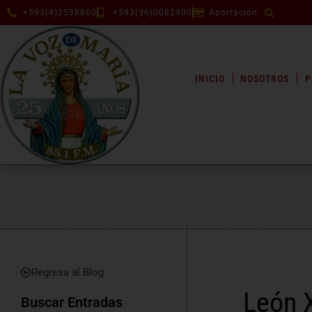
+593(4)2598860
+593(96)0082900
Aportación
INICIO
NOSOTROS
P
Regresa al Blog
León X
Buscar Entradas