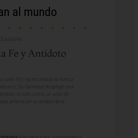
an al mundo
la Fe y Antídoto
a León XIV, ha recordado la fuerza
 Vaticano, Su Santidad desplegó una
ntándolo no solo como un acto de
» que amenazan la unidad de la
cristiana
y la clave para comprender la