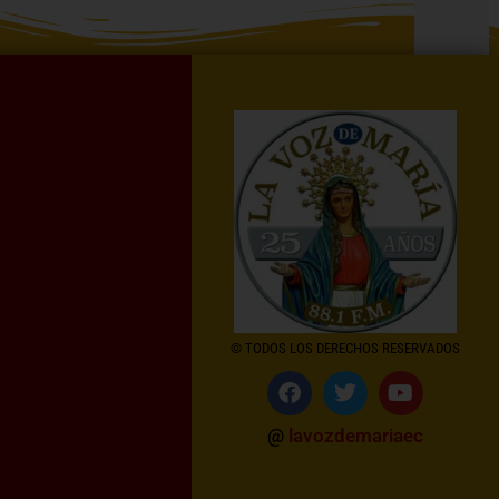
© TODOS LOS DERECHOS RESERVADOS
@
lavozdemariaec