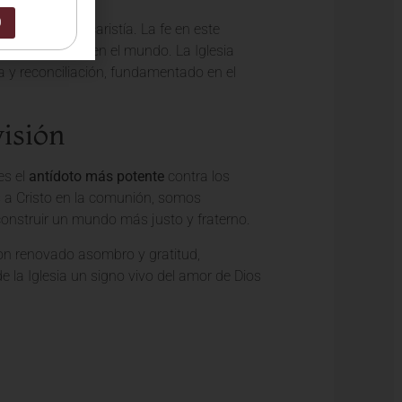
0
poder de la Eucaristía. La fe en este
comunidades y en el mundo. La Iglesia
a y reconciliación, fundamentado en el
visión
es el
antídoto más potente
contra los
s a Cristo en la comunión, somos
 construir un mundo más justo y fraterno.
 con renovado asombro y gratitud,
 la Iglesia un signo vivo del amor de Dios