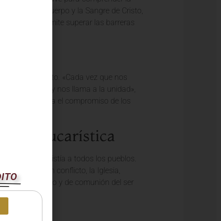
solo reciben el Cuerpo y la Sangre de Cristo,
a es lo que permite superar las barreras
or con Jesucristo. «Cada vez que nos
o y su Sangre, y nos llama a la unidad»,
ce la fe y renueva el compromiso de los
erdad Eucarística
ora de la Eucaristía a todos los pueblos.
enudo generan conflicto, la Iglesia,
DITO
 sed de significado y de comunión del ser