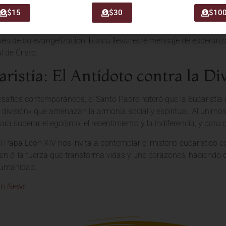
$15
$30
$10
IV hizo un llamado a todos los fieles a redescubrir la belleza y el 
os impulsa a ser
agentes de paz y unidad
en nuestras familias, 
avés de su evangelización, busca llevar este mensaje de esperanz
l de Cristo.
ristía: El Antídoto contra la Di
esafíos contemporáneos, el Santo Padre reiteró que la Eucaristía 
división» que amenazan la armonía social y espiritual. Al unirno
ra superar el egoísmo, el resentimiento y la indiferencia, y para
el Papa León XIV nos invita a contemplar el misterio eucarístico
n él la fuerza que transforma vidas y une corazones, haciendo de
humanidad.
an News