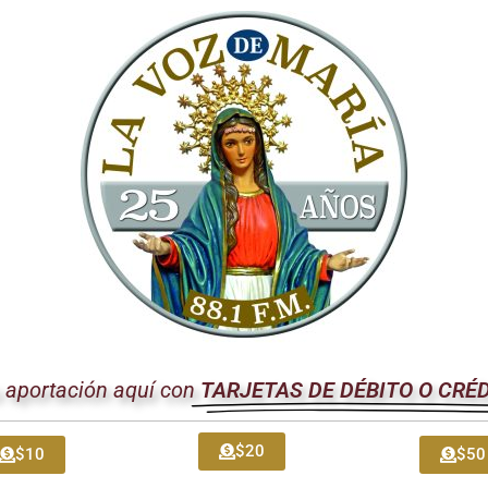
zadora de la Iglesia. Al participar en este misterio, los fieles no 
en a Él y, a través de Él, se unen entre sí. Esta comunión profund
ia y construir una comunidad basada en el amor y la fraternidad.
entro que Transforma
escribió la Eucaristía como un encuentro personal y transformad
a mesa eucarística,
Jesús nos invita a su mesa
, nos da su Cuerp
. Este don divino no solo nutre el alma, sino que también fortale
su camino de seguimiento.
ón de la Iglesia: Proclamar la V
ubrayó que la Iglesia tiene la misión de proclamar la verdad salvad
 global donde proliferan ideologías y visiones del mundo que a m
u aportación aquí con
TARJETAS DE DÉBITO O CRÉ
Espíritu Santo, ofrece en la Eucaristía la respuesta definitiva a la
$20
$10
$50
ado a la Esperanza y la Acción