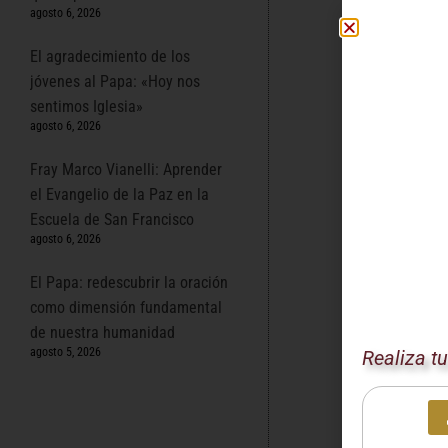
agosto 6, 2026
misión evangeli
sino que se un
El agradecimiento de los
de la diferenc
jóvenes al Papa: «Hoy nos
Un Encu
sentimos Iglesia»
agosto 6, 2026
Su Santidad d
Fray Marco Vianelli: Aprender
acercamos a l
el Evangelio de la Paz en la
afirmó el Papa
Escuela de San Francisco
creyentes en 
agosto 6, 2026
La Misi
El Papa: redescubrir la oración
como dimensión fundamental
El Pontífice s
de nuestra humanidad
En un contexto
agosto 5, 2026
Realiza t
guiada por el 
humano.
Un Llam