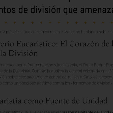
ntos de división que amenaz
erio Eucarístico: El Corazón de 
la División
arcado por la fragmentación y la discordia, el Santo Padre, Pap
 de la Eucaristía. Durante la audiencia general celebrada en el
xión sobre este sacramento central de la Iglesia Católica, prese
no como un poderoso antídoto contra los «fermentos de división
aristía como Fuente de Unidad
IV enfatizó que la Eucaristía es el
corazón palpitante de la vida 