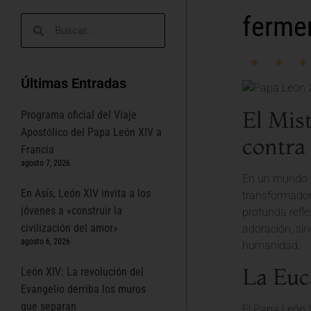
ferme
Últimas Entradas
El Mist
Programa oficial del Viaje
Apostólico del Papa León XIV a
contra 
Francia
agosto 7, 2026
En un mundo m
En Asís, León XIV invita a los
transformadora
jóvenes a «construir la
profunda refle
civilización del amor»
adoración, si
agosto 6, 2026
humanidad.
La Euc
León XIV: La revolución del
Evangelio derriba los muros
que separan
El Papa León X