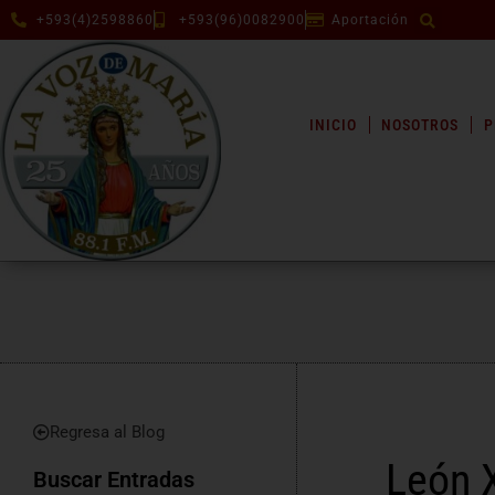
+593(4)2598860
+593(96)0082900
Aportación
INICIO
NOSOTROS
P
Regresa al Blog
León X
Buscar Entradas