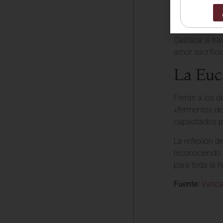
El Papa León X
sacramento n
Católica, a tr
amor sacrificia
La Euca
Frente a los d
«fermentos de 
capacitados pa
La reflexión d
reconociendo e
para toda la 
Fuente:
Vatic