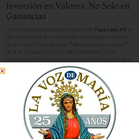
Inversión en Valores, No Solo en
Ganancias
Una de las preocupaciones centrales del
Papa León XIV
es
que la búsqueda de la innovación tecnológica y el retorno
de la inversión no eclipsen la **dimensión ética y moral**
de la IA. El Papa insta a los líderes mundiales, a las
corporaciones tecnológicas y a los inversores a priorizar el
impacto humano sobre la mera ganancia económica. Esto
significa:
Desarrollo Ético:
Asegurar que la IA se construya y
utilice de manera que respete los derechos humanos
fundamentales, la privacidad y la autonomía
individual.
Inclusión y Equidad:
Evitar que la brecha digital se
amplíe, garantizando que los beneficios de la IA sean
accesibles para todos, especialmente para los más
vulnerables, y no solo para unos pocos privilegiados.