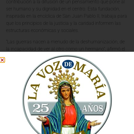
contribución a la difusión de un pensamiento que pone al
ser humano y su dignidad en el centro. Esta fundación,
inspirada en la encíclica de San Juan Pablo II, trabaja para
que los principios de la justicia y la caridad informen las
estructuras económicas y sociales.
“Las guerras nacen a menudo de la deshumanización, de
la incapacidad de ver al otro como un hermano”, afirmó el
Papa, subrayando la necesidad de
fomentar la empatía y
la comprensión mutua
. La promoción de la humanidad
implica reconocer la dignidad de todos, especialmente de
los más vulnerables, y trabajar por un mundo donde la
solidaridad sea la norma.
La Fe como Fundamento de
la Paz
Su Santidad recordó que la
fe cristiana ofrece el
fundamento más sólido
para la construcción de la paz. El