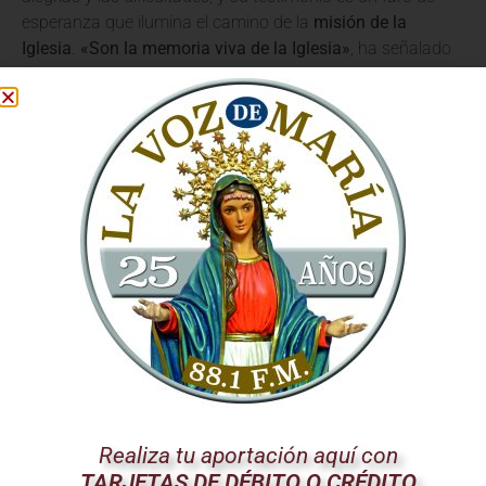
esperanza que ilumina el camino de la
misión de la
Iglesia
.
«Son la memoria viva de la Iglesia»
, ha señalado
el Santo Padre, subrayando su papel insustituible en la
transmisión de la tradición y los valores.
Más Allá de la Productividad
El Papa León XIV critica sutilmente la cultura de la
«eficiencia»
que tiende a descartar o marginar a quienes
ya no se ajustan a los parámetros de la juventud y la
máxima productividad. Nos recuerda que el valor de una
persona no disminuye con la edad, sino que, al contrario,
se enriquece.
Los ancianos ofrecen una perspectiva
única
, forjada en la contemplación y en una relación más
profunda con Dios.
El Tesoro de la Oración y la
Realiza tu aportación aquí con
Contemplación
TARJETAS DE DÉBITO O CRÉDITO