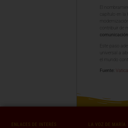
El nombramien
capítulo en l
modernización 
contribuir de 
comunicación
Este paso adel
universal a ab
el mundo con
Fuente:
Vatic
ENLACES DE INTERÉS
LA VOZ DE MARÍA