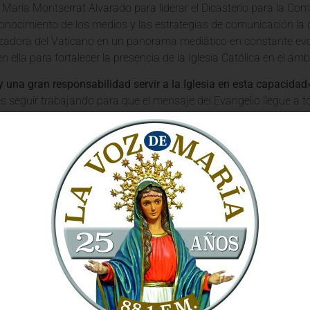
 María Montserrat Alvarado para liderar el Dicasterio para la Com
nocimiento de los medios y las estrategias de comunicación la co
izadora del Vaticano en un panorama mediático en constante evo
 ella para fortalecer la presencia de la Iglesia Católica en el ámbi
 una gran responsabilidad servir a la Iglesia en esta capacidad
 seguir trabajando para que el mensaje del Evangelio llegue a t
 comunicación, adaptándonos a los nuevos lenguajes y plataformas
.»
Adelante en la Participación Laical
nto es un claro indicativo de la visión del Papa León XIV sobre l
os laicos, con sus carismas y talentos específicos, son actores
. La designación de una mujer laica al frente de un dicasterio 
de la diversidad y la inclusión en la vida eclesial.
 XIV está abriendo caminos para una Iglesia más sinodal y part
ticano. «Ver a una mujer liderando un dicasterio de esta magni
el Espíritu Santo otorga a todos los bautizados, hombres y mujer