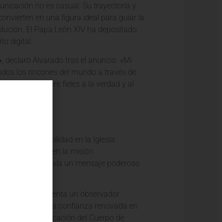
unicación no es casual. Su trayectoria y
nvierten en una figura ideal para guiar la
lución. El Papa León XIV ha depositado
to digital.
»
, declaró Alvarado tras el anuncio. «Mi
odos los rincones del mundo a través de
, pero siempre fieles a la verdad y al
a corresponsabilidad en la Iglesia.
 fundamentales en la misión
tan importante envía un mensaje poderoso
icipativa»
, comenta un observador
tud demuestra una confianza renovada en
es, para la edificación del Cuerpo de