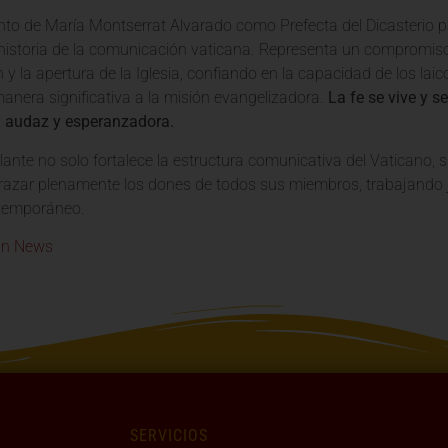
to de María Montserrat Alvarado como Prefecta del Dicasterio 
a historia de la comunicación vaticana. Representa un compromiso
y la apertura de la Iglesia, confiando en la capacidad de los laic
manera significativa a la misión evangelizadora.
La fe se vive y 
 audaz y esperanzadora.
ante no solo fortalece la estructura comunicativa del Vaticano, si
razar plenamente los dones de todos sus miembros, trabajando ju
temporáneo.
an News
SERVICIOS