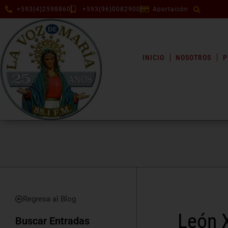
+593(4)2598860
+593(96)0082900
Aportación
INICIO
NOSOTROS
P
Regresa al Blog
León X
Buscar Entradas