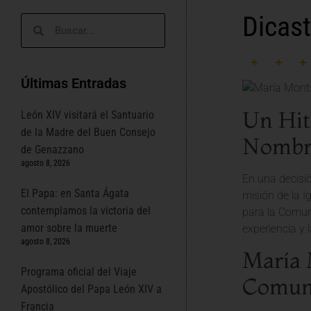
Dicast
Últimas Entradas
Un Hit
León XIV visitará el Santuario
de la Madre del Buen Consejo
Nombra
de Genazzano
agosto 8, 2026
En una decisió
El Papa: en Santa Ágata
misión de la 
contemplamos la victoria del
para la Comun
amor sobre la muerte
experiencia y 
agosto 8, 2026
María 
Programa oficial del Viaje
Comuni
Apostólico del Papa León XIV a
Francia