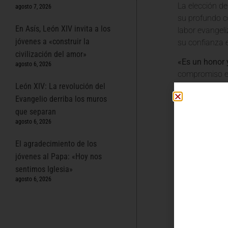
La elección de
agosto 7, 2026
su profundo co
En Asís, León XIV invita a los
labor evangel
jóvenes a «construir la
su confianza en
civilización del amor»
«Es un honor y
agosto 6, 2026
compromiso es
León XIV: La revolución del
los medios de
amor de Cristo
Evangelio derriba los muros
que separan
Un Paso 
agosto 6, 2026
Este nombramie
El agradecimiento de los
Reconoce que l
jóvenes al Papa: «Hoy nos
evangelizadora
sentimos Iglesia»
sobre el valor 
agosto 6, 2026
«El Papa León
cercano al Va
los dones que 