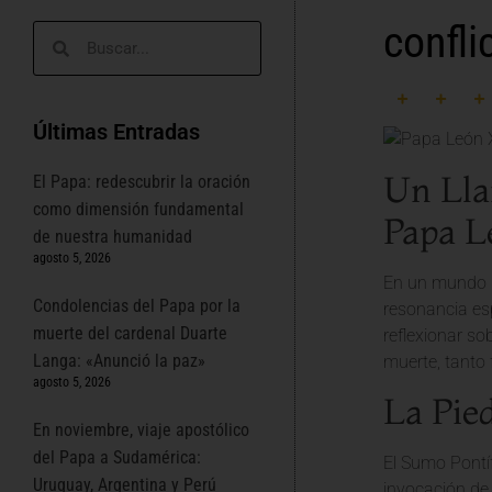
confli
Últimas Entradas
Un Lla
El Papa: redescubrir la oración
como dimensión fundamental
Papa L
de nuestra humanidad
agosto 5, 2026
En un mundo m
Condolencias del Papa por la
resonancia esp
muerte del cardenal Duarte
reflexionar so
Langa: «Anunció la paz»
muerte, tanto 
agosto 5, 2026
La Pie
En noviembre, viaje apostólico
del Papa a Sudamérica:
El Sumo Pontíf
Uruguay, Argentina y Perú
invocación de 