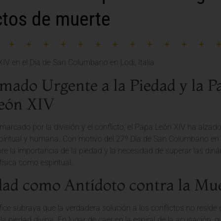
ctos de muerte
mado Urgente a la Piedad y la Pa
eón XIV
arcado por la división y el conflicto, el Papa León XIV ha alza
iritual y humana. Con motivo del 27º Día de San Columbano en Lod
bre la importancia de la piedad y la necesidad de superar las d
física como espiritual.
dad como Antídoto contra la Mu
ice subraya que la verdadera solución a los conflictos no reside
la piedad divina. En lugar de caer en la espiral de la acusación, q