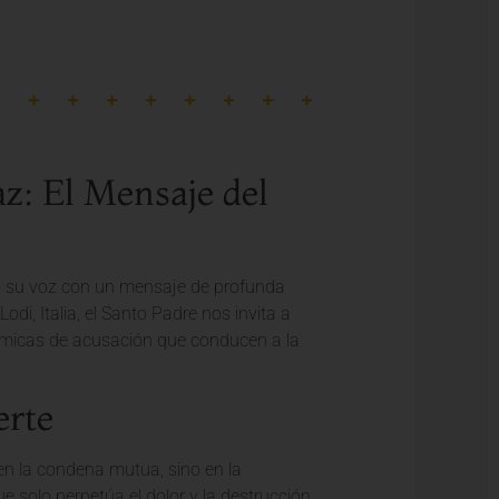
z: El Mensaje del
do su voz con un mensaje de profunda
i, Italia, el Santo Padre nos invita a
inámicas de acusación que conducen a la
erte
 en la condena mutua, sino en la
ue solo perpetúa el dolor y la destrucción,