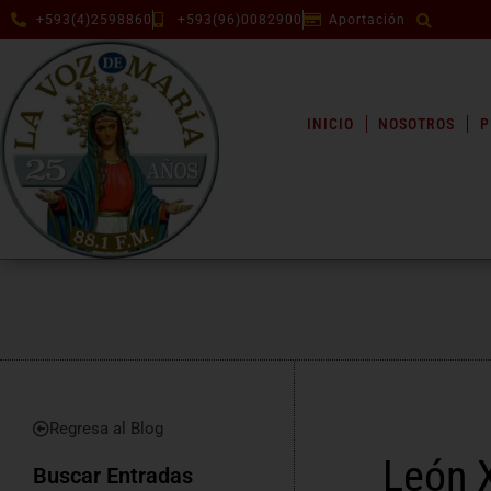
+593(4)2598860
+593(96)0082900
Aportación
INICIO
NOSOTROS
P
Regresa al Blog
León 
Buscar Entradas