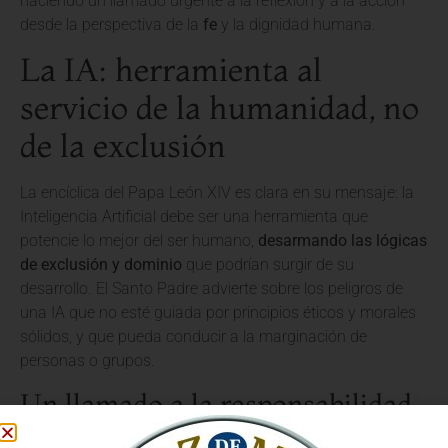
haciendo un llamado urgente a la reflexión y a la acción
desde la perspectiva de la
fe
y la dignidad humana.
La IA: herramienta al
servicio de la humanidad, no
de la exclusión
La encíclica del Papa León XIV es clara en su mensaje: la
Inteligencia Artificial debe ser una herramienta que
potencie lo mejor del ser humano,
desarmando las lógicas
de exclusión y dominio
que podrían surgir de su
desarrollo. El Santo Padre advierte sobre los peligros de
una IA que no esté guiada por principios éticos y morales
sólidos, y que pueda conducir a la marginación de
personas o grupos.
Un llamado a la responsabilidad
en la era digital