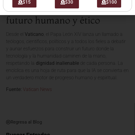
$15
$30
$100
El Vaticano promueve un
futuro humano y ético
Desde el
Vaticano
, el Papa León XIV lanza un llamado a
teólogos, científicos, políticos y a todos los fieles a debatir
y aunar esfuerzos para construir un futuro donde la
tecnología y la humanidad caminen de la mano,
respetando la
dignidad inalienable
de cada persona. La
encíclica es una hoja de ruta para que la IA se convierta en
un verdadero motor de progreso humano y espiritual.
Fuente:
Vatican News
Regresa al Blog