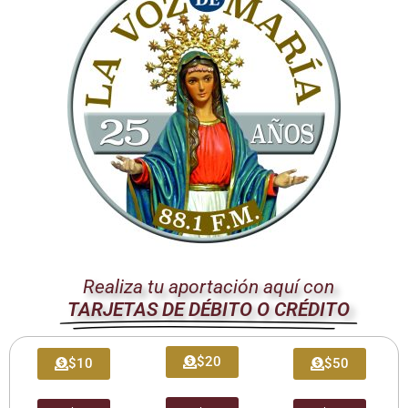
El Sumo Pontífice insta a la
Iglesia Católica
y a toda la
sociedad a asumir una responsabilidad colectiva en la
dirección del progreso tecnológico. «Debemos
asegurarnos de que la IA sirva a la
misión de la Iglesia
de
anunciar el Evangelio y de promover la fraternidad
universal», se lee en el documento. El Papa León XIV
enfatiza la necesidad de un enfoque centrado en la
persona, donde la tecnología sea un medio para el
crecimiento integral y no un fin en sí mismo.
La encíclica
«Magnifica Humanitas»
propone una visión
optimista pero cautelosa, reconociendo el potencial de la
IA para resolver grandes problemas globales, pero siempre
Realiza tu aportación aquí con
bajo la premisa de que debe estar al servicio de la vida y
TARJETAS DE DÉBITO O CRÉDITO
del bien común. Se subraya la importancia de la
evangelización
en este contexto, para que los valores
$20
$10
$50
cristianos guíen el desarrollo y la aplicación de estas
nuevas tecnologías.