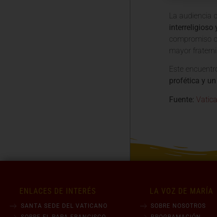
La audiencia c
interreligioso
compromiso co
mayor fratern
Este encuentro
profética y u
Fuente:
Vatic
ENLACES DE INTERÉS
LA VOZ DE MARÍA
SANTA SEDE DEL VATICANO
SOBRE NOSOTROS