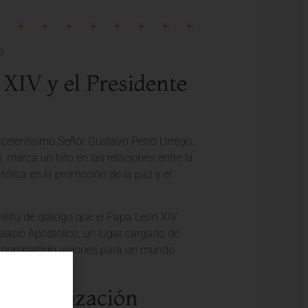
XIV y el Presidente
Excelentísimo Señor Gustavo Petro Urrego,
 marca un hito en las relaciones entre la
ólica en la promoción de la paz y el
spíritu de diálogo que el Papa León XIV
lacio Apostólico, un lugar cargado de
an compartido visiones para un mundo
 Evangelización