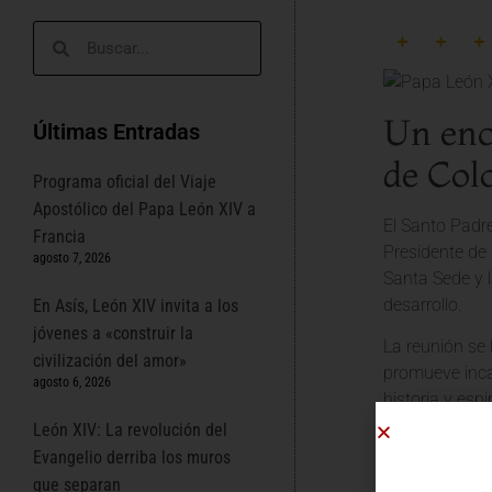
Un enc
Últimas Entradas
de Col
Programa oficial del Viaje
Apostólico del Papa León XIV a
El Santo Padre
Francia
Presidente de 
agosto 7, 2026
Santa Sede y l
desarrollo.
En Asís, León XIV invita a los
jóvenes a «construir la
La reunión se 
civilización del amor»
promueve inca
agosto 6, 2026
historia y es
mejor.
León XIV: La revolución del
Evangelio derriba los muros
Temas c
que separan