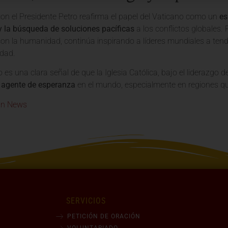
on el Presidente Petro reafirma el papel del Vaticano como un
es
 y la búsqueda de soluciones pacíficas
a los conflictos globales.
n la humanidad, continúa inspirando a líderes mundiales a tende
idad.
 es una clara señal de que la Iglesia Católica, bajo el liderazgo
n agente de esperanza
en el mundo, especialmente en regiones que 
an News
SERVICIOS
PETICIÓN DE ORACIÓN