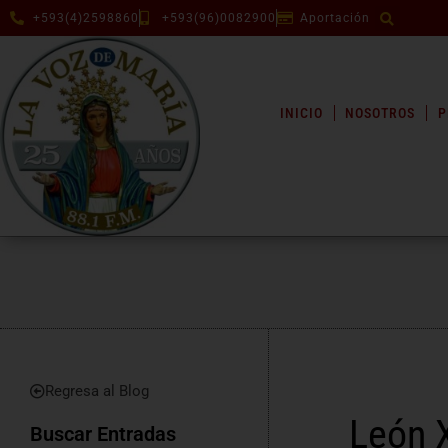
+593(4)2598860
+593(96)0082900
Aportación
INICIO
NOSOTROS
P
Regresa al Blog
León X
Buscar Entradas