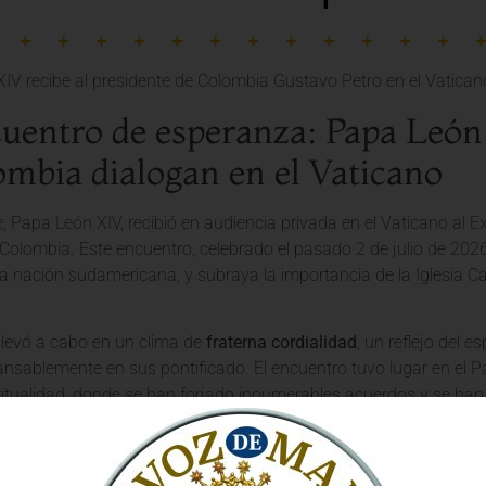
uentro de esperanza: Papa León 
ombia dialogan en el Vaticano
, Papa León XIV, recibió en audiencia privada en el Vaticano al 
Colombia. Este encuentro, celebrado el pasado 2 de julio de 2026,
a nación sudamericana, y subraya la importancia de la Iglesia Cat
llevó a cabo en un clima de
fraterna cordialidad
, un reflejo del e
nsablemente en sus pontificado. El encuentro tuvo lugar en el Pa
piritualidad, donde se han forjado innumerables acuerdos y se h
lave abordados: Paz, Justicia y