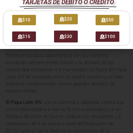
El encuentro con el Embajador Hackett es un claro reflejo
TARJETAS DE DÉBITO O CRÉDITO
del papel de la
Iglesia Católica
como actor global,
promoviendo el diálogo interreligioso y la cooperación
$20
$10
$50
internacional. El Vaticano, bajo el liderazgo del Papa León
XIV, continúa siendo un centro de paz y un referente moral
$15
$30
$100
para millones de personas en todo el mundo.
La visita subraya la apertura del
Vaticano
a mantener y
fortalecer los lazos diplomáticos con las naciones,
buscando siempre el bien común y la difusión de los
valores que enriquecen a la humanidad. La figura del Papa
León XIV se consolida como un pastor cercano y un líder
espiritual comprometido con los grandes desafíos de
nuestro tiempo.
El Papa León XIV
, con su carisma y sabiduría, inspira a la
comunidad católica a vivir su fe con autenticidad y a ser
testigos del amor de Dios en cada rincón del planeta. La
celebración del 4 de julio por parte del Embajador de
EE.UU. ante la Santa Sede es un recordatorio de la