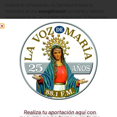
Durante la conversación, Su Santidad enfatizó la
necesidad de una
evangelización
constante y vibrante,
especialmente en un contexto globalizado. El Papa León
XIV compartió su visión sobre cómo la fe católica puede
seguir inspirando y guiando a las personas hacia una vida
de esperanza y servicio, promoviendo los valores del
Evangelio en todos los ámbitos de la vida pública y
privada.
Se destacó la importancia de la
fe
como motor de cambio
positivo y como fuente de fortaleza ante los desafíos
contemporáneos. El Santo Padre reiteró su compromiso
con la promoción de la paz, la justicia y la dignidad
humana, pilares esenciales del mensaje cristiano.
La Iglesia Católica: Un Faro
de Esperanza
Realiza tu aportación aquí con