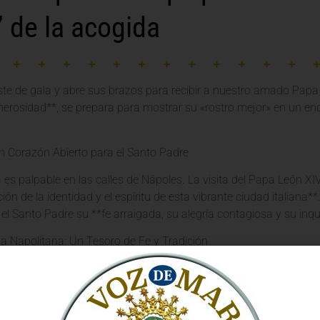
 de la acogida
ste de gala y abre sus brazos para recibir a nuestro amado Papa
nerosidad**, se prepara para mostrar su «rostro mejor» en un en
n Corazón Abierto para el Santo Padre
 es palpable en las calles de Nápoles. La visita del Papa León XIV
ión de la identidad y el espíritu de esta vibrante ciudad italiana
el Santo Padre su **fe arraigada, su alegría contagiosa y su inq
a Napolitana: Un Tesoro de Fe y Tradición
staca la **profunda tradición de acogida** que caracteriza a Nápo
ino de una **manifestación genuina de caridad cristiana** que br
on **entusiasmo y devoción**, reflejando la profunda conexión que