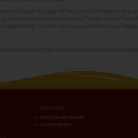
 la expectativa por la llegada del Papa León XIV a Nápoles es la 
*. La ciudad se prepara para mostrar su **»rostro mejor»**, un refl
 inquebrantable. Que esta visita sea una bendición para Nápoles 
oticias del Vaticano](https://www.vaticannews.va/es/papa.pageli
SERVICIOS
PETICIÓN DE ORACIÓN
VOLUNTARIADO