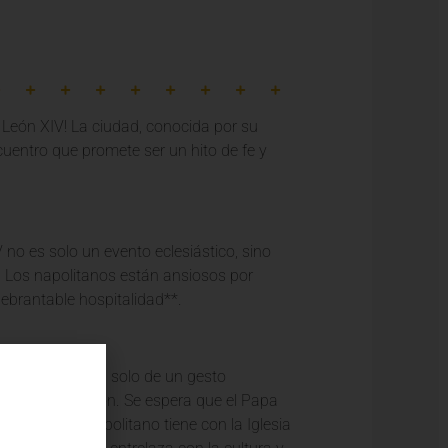
 León XIV! La ciudad, conocida por su
cuentro que promete ser un hito de fe y
 no es solo un evento eclesiástico, sino
**. Los napolitanos están ansiosos por
uebrantable hospitalidad**.
les. No se trata solo de un gesto
ota de su corazón. Se espera que el Papa
 el pueblo napolitano tiene con la Iglesia