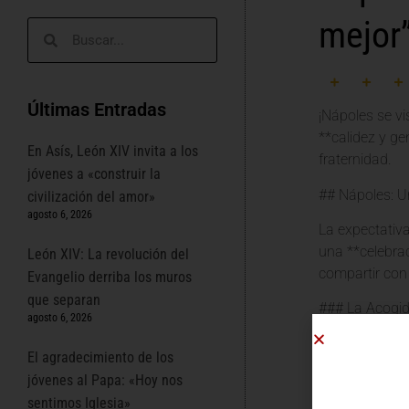
mejor”
Últimas Entradas
¡Nápoles se vi
**calidez y ge
En Asís, León XIV invita a los
fraternidad.
jóvenes a «construir la
## Nápoles: U
civilización del amor»
agosto 6, 2026
La expectativa
una **celebrac
León XIV: La revolución del
compartir con 
Evangelio derriba los muros
que separan
### La Acogid
agosto 6, 2026
El artículo de
El agradecimiento de los
superficial, s
jóvenes al Papa: «Hoy nos
sea recibido c
sentimos Iglesia»