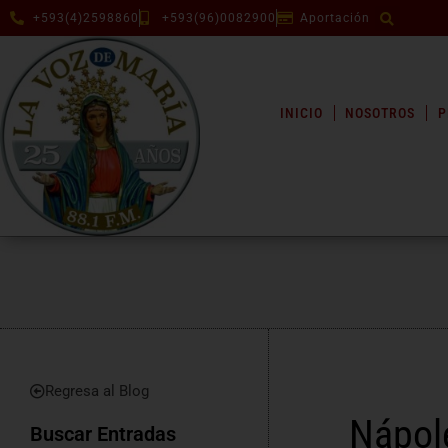
+593(4)2598860
+593(96)0082900
Aportación
INICIO
NOSOTROS
P
Regresa al Blog
Nápole
Buscar Entradas