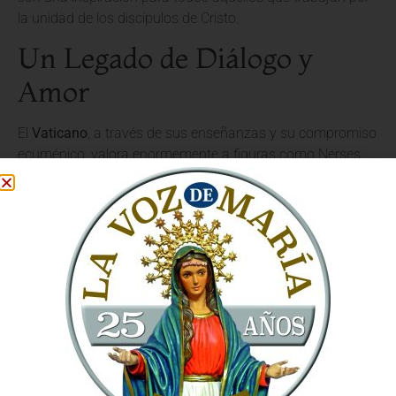
la unidad de los discípulos de Cristo.
Un Legado de Diálogo y
Amor
El
Vaticano
, a través de sus enseñanzas y su compromiso
ecuménico, valora enormemente a figuras como Nerses
Shnorhali. Su enfoque no fue el de la imposición, sino el del
diálogo sereno y el amor fraterno, buscando siempre el
entendimiento mutuo y el respeto por las ricas tradiciones
de cada Iglesia.
La Importancia de la Historia
Compartida
Shnorhali entendió que la historia compartida de la fe es
un poderoso cimiento para la unidad. A través de sus
escritos y su labor pastoral, enfatizó los elementos