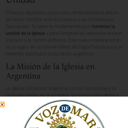
El Nuncio Apostólico actúa como el representante directo
del Sumo Pontífice ante los Estados y las Conferencias
Episcopales. Su labor es fundamental para
fomentar la
unidad de la Iglesia
y para fortalecer las relaciones entre el
Vaticano y la nación anfitriona. Este nuevo nombramiento
es un signo del constante interés del Papa Francisco por el
bienestar espiritual y social de los argentinos.
La Misión de la Iglesia en
Argentina
La Iglesia Católica en Argentina, con su rica historia y su
profundo arraigo en la sociedad, se prepara para recibir a
su nuevo representante pontificio. El Nuncio Apostólico
desempeñará un papel crucial en el apoyo a los obispos,
sacerdotes y fieles en su
misión de evangelización
,
llevando el mensaje del Evangelio y promoviendo los