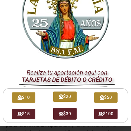
valores cristianos en todos los ámbitos de la vida.
El Papa Francisco y su
Compromiso con América
Latina
Este nombramiento subraya el
profundo afecto y la
atención pastoral
que el Papa Francisco, oriundo de
Argentina, tiene hacia su tierra natal y toda América Latina.
Su cercanía espiritual se manifiesta en gestos como este,
Realiza tu aportación aquí con
buscando siempre el bien de la Iglesia y de los pueblos que
TARJETAS DE DÉBITO O CRÉDITO
la componen. La fe del pueblo argentino recibe un impulso
con esta designación.
$20
$10
$50
Oración por el Nuevo Nuncio
$15
$30
$100
La comunidad católica en Argentina está llamada a
orar
por el nuevo Nuncio Apostólico
, pidiendo a Dios que lo