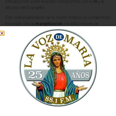
introspección sobre el propio compromiso con la
fe
y la
difusión del Evangelio.
Este redescubrimiento de la misión implica un compromiso
renovado con la
evangelización
, no solo a través de
palabras, sino también de acciones concretas que reflejen
el amor de Cristo. Se trata de vivir la
fe
de manera
auténtica y testimoniarla en todos los ámbitos de la vida,
haciendo presente el mensaje del
Vaticano
en la sociedad.
La Misión de la Iglesia: Un
Compromiso Constante
La
misión de la Iglesia
, tal como la concibe el
Vaticano
y
como la impulsaron grandes líderes como el
Papa León
XIV
, es un llamado universal a compartir la Buena Nueva.
El Arzobispo Sanguineti recordó que esta misión no es una
tarea exclusiva de unos pocos, sino una responsabilidad
compartida por todos los bautizados.