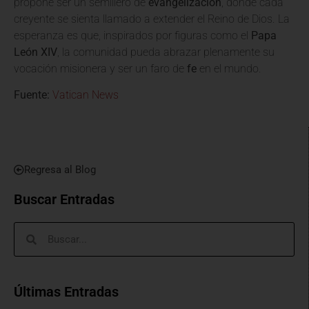
propone ser un semillero de
evangelización
, donde cada
creyente se sienta llamado a extender el Reino de Dios. La
esperanza es que, inspirados por figuras como el
Papa
León XIV
, la comunidad pueda abrazar plenamente su
vocación misionera y ser un faro de
fe
en el mundo.
Fuente:
Vatican News
Regresa al Blog
Buscar Entradas
Últimas Entradas