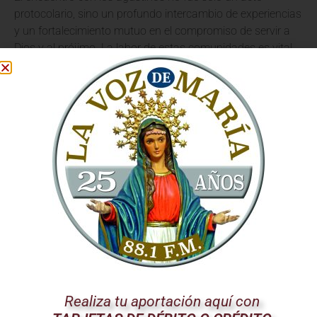
protocolario, sino un profundo intercambio de experiencias
y un fortalecimiento mutuo en el compromiso de servir a
Dios y al prójimo. La labor de estas comunidades es vital
para mantener encendida la llama de la fe en cada rincón.
El Vaticano y su
Compromiso con la
Humanidad
Desde el
Vaticano
, el Papa León XIV impulsa una visión de
la Iglesia que es cercana, compasiva y siempre atenta a
las necesidades de la humanidad. Su pontificado se
caracteriza por un profundo amor pastoral y un
incansable esfuerzo por llevar el mensaje salvífico de
Jesucristo a todos los rincones del planeta.
La visita a Pineda es un claro ejemplo de esta cercanía. El
Realiza tu aportación aquí con
Santo Padre no solo se dirige a las grandes multitudes,