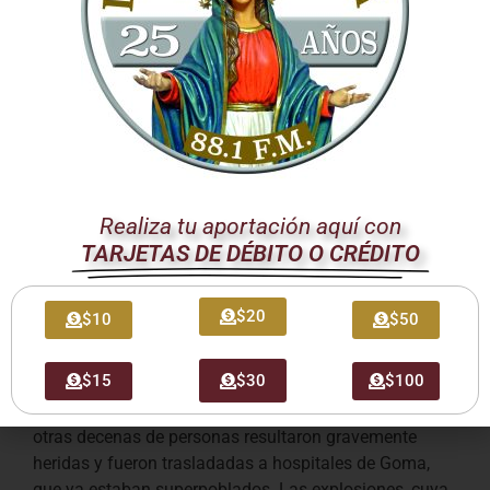
la que los pobres y los más desfavorecidos son
siempre las primeras víctimas”, se lee en el telegrama,
el Papa Francisco “invita al pueblo congoleño a
mantener viva la esperanza e insta a todos actores
políticos a trabajar con determinación por la paz y la
hermandad».
Las explosiones
Realiza tu aportación aquí con
TARJETAS DE DÉBITO O CRÉDITO
El viernes pasado, dos explosiones sacudieron el lugar
para desplazados en Mugunga y Lac Vert, cerca de
donde el Papa regaló el pozo por su viaje al país en
$20
$10
$50
enero de 2023. Miles de personas se refugian allí,
huyendo de los combates en la zona circundante entre
$15
$30
$100
las fuerzas del gobierno congoleño y los rebeldes del
M23. La mayoría de las víctimas son mujeres y niños;
otras decenas de personas resultaron gravemente
heridas y fueron trasladadas a hospitales de Goma,
que ya estaban superpoblados. Las explosiones, cuya