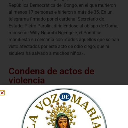
República Democrática del Congo, en el que murieron
al menos 17 personas e hirieron a más de 35. En un
telegrama firmado por el cardenal Secretario de
Estado, Pietro Parolin, dirigiéndose al obispo de Goma,
monseñor Willy Ngumbi Ngengele, el Pontífice
manifiesta su cercanía con «todos aquellos que se han
visto afectados por este acto de odio ciego, que ni
siquiera ha salvado a muchos niños».
Condena de actos de
violencia
El Pontífice asegura su oración por los heridos y las
familias que han sufrido pérdidas y ora por las almas
de todos aquellos que han perdido la vida.
“Condenando una vez más todos los actos de
violencia para la resolución de conflictos, violencia de