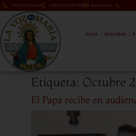
+593(4)2598860
+593(96)0082900
Aportación
INICIO
NOSOTROS
P
Etiqueta:
Octubre 
El Papa recibe en audien