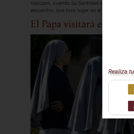
Vaticano, cuando Su Santidad el Papa León XIV
encuentro, que tuvo lugar en el Palacio Apost
El Papa visitará el cemen
Realiza t