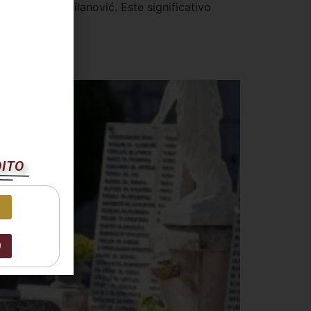
cia, Zoran Milanović. Este significativo
ntos
DITO
0