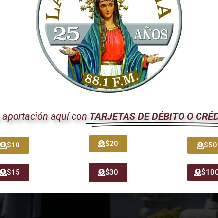
 recibió en audiencia al Presidente de la República de Croa
ólico, […]
terio de Roma el día de los difu
u aportación aquí con
TARJETAS DE DÉBITO O CRÉ
$20
$10
$50
$15
$30
$10