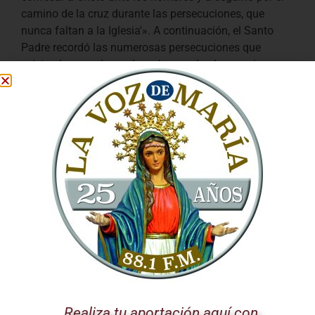
camino de la cruz durante las persecuciones, que
nunca faltan a la Iglesia'». A continuación, el Santo
Padre recordó las numerosas persecuciones que
existen hoy en el mundo, subrayando el mensaje que
los mártires ofrecen a los creyentes.
“Los mártires nos muestran que todo
cristiano está llamado al testimonio de la
vida, incluso cuando no llegue hasta el
derramamiento de la sangre, haciendo de sí
mismo un don a Dios y a los hermanos, a
imitación de Jesús”
Los mártires del siglo XXI
Entre los numerosos testigos cristianos, presentes «en
todos los rincones del mundo», Francisco mencionó a
los que han muerto en Yemen, «una tierra herida desde
hace muchos años por una guerra terrible y olvidada»,
Realiza tu aportación aquí con