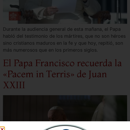
Durante la audiencia general de esta mañana, el Papa
habló del testimonio de los mártires, que no son héroes
sino cristianos maduros en la fe y que hoy, repitió, son
más numerosos que en los primeros siglos.
El Papa Francisco recuerda la
«Pacem in Terris» de Juan
XXIII