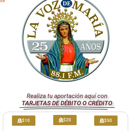
Al final de la audiencia general, Francisco recordó la
encíclica sobre la paz de Juan XXIII, publicada hace
sesenta años en plena tensión de la Guerra Fría: «Fue un
atisbo de serenidad en medio de nubes oscuras.
Francisco: Anuncia al Señor y
lo encontrarás, siempre en
camino
Realiza tu aportación aquí con
TARJETAS DE DÉBITO O CRÉDITO
$20
$10
$50