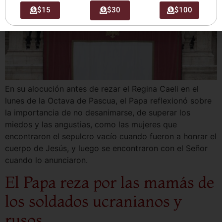
$15
$30
$100
En su alocución antes de rezar el Regina Caeli en el
lunes de la Octava de Pascua, el Papa reflexionó sobre
la importancia de no desanimarse, de superar los
miedos y las angustias, como las mujeres que
encontraron el sepulcro vacío cuando fueron a honrar el
cuerpo de Jesús, y luego se encontraron con el Señor
cuando lo anunciaron.
El Papa reza por las mamás de
los soldados ucranianos y
rusos