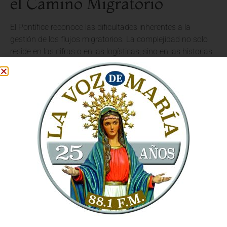
el Camino Migratorio
El Pontífice reconoce las dificultades inherentes a la
gestión de los flujos migratorios. La complejidad no solo
reside en las cifras o en las logísticas, sino en las historias
humanas que hay detrás de cada persona. Familias
separadas, sueños truncados y la búsqueda de un futuro
digno son realidades que el Papa León XIV invita a
contemplar con
empatía y discernimiento
.
En este contexto, la evangelización se entrelaza con la
caridad. La Iglesia tiene la tarea de ofrecer no solo
asistencia material, sino también acompañamiento
espiritual, creando puentes de entendimiento y
promoviendo una cultura del encuentro. La
misión de la
Iglesia
se expande en cada rincón del mundo, y el
fenómeno migratorio presenta un terreno fértil para vivir el
amor al prójimo.